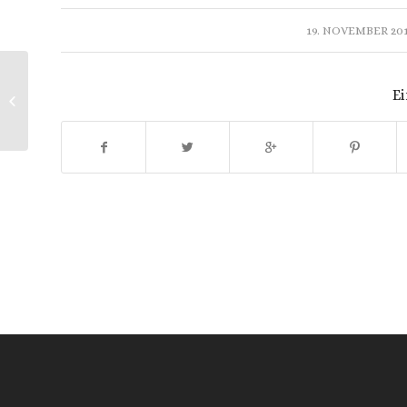
/
19. NOVEMBER 20
Ei
C. Monteverdi | Marienvesper