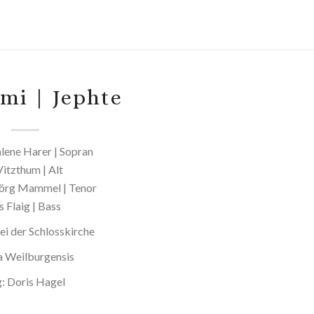
imi | Jephte
ene Harer | Sopran
Vitzthum | Alt
örg Mammel | Tenor
 Flaig | Bass
ei der Schlosskirche
a Weilburgensis
g: Doris Hagel