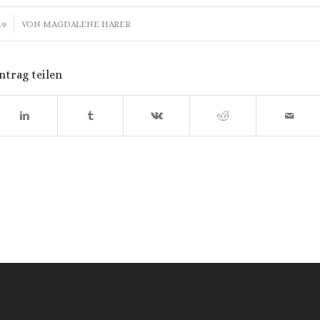
19
VON
MAGDALENE HARER
ntrag teilen