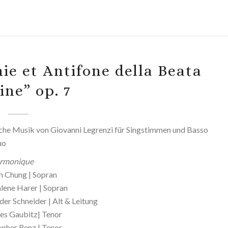
ie et Antifone della Beata
ine” op. 7
iche Musik von Giovanni Legrenzi für Singstimmen und Basso
uo
armonique
 Chung | Sopran
ene Harer | Sopran
der Schneider | Alt & Leitung
es Gaubitz| Tenor
opher Renz | Tenor