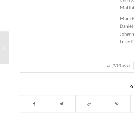
Matthi
Moni F
Daniel
Johann
Luise 
“Compiete con Lettanie et Antifone
della Beata Vergine” op. 7
/
26. JUNI 2023
Ei