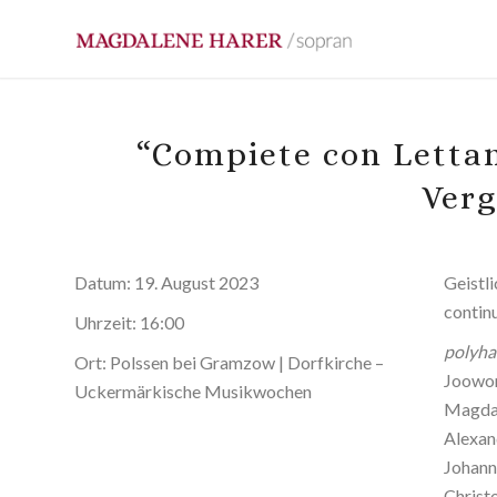
“Compiete con Lettan
Verg
Datum:
19. August 2023
Geistl
contin
Uhrzeit:
16:00
polyh
Ort:
Polssen bei Gramzow | Dorfkirche –
Joowon
Uckermärkische Musikwochen
Magdal
Alexan
Johann
Christ