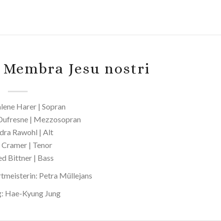
 Membra Jesu nostri
ene Harer | Sopran
Dufresne | Mezzosopran
dra Rawohl | Alt
n Cramer | Tenor
d Bittner | Bass
tmeisterin: Petra Müllejans
g: Hae-Kyung Jung