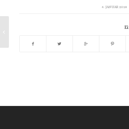
/
4. JANUAR 2018
Ei
R. Keiser: Markus-Passion