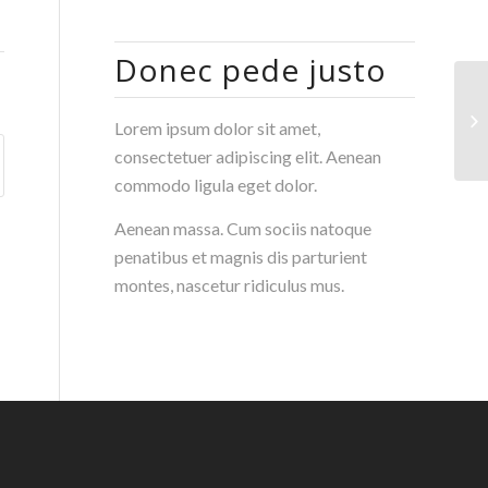
Donec pede justo
D.
Lorem ipsum dolor sit amet,
consectetuer adipiscing elit. Aenean
commodo ligula eget dolor.
Aenean massa. Cum sociis natoque
penatibus et magnis dis parturient
montes, nascetur ridiculus mus.