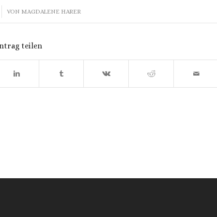
VON
MAGDALENE HARER
ntrag teilen