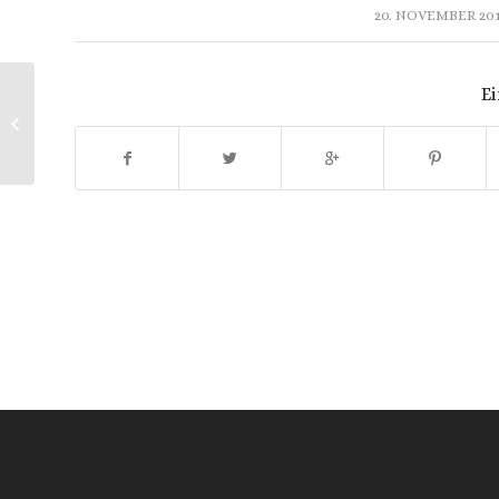
/
20. NOVEMBER 20
Ei
ABGESAGT !! Legrenzi – Salmi di
Compiete