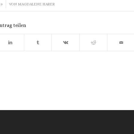
19
VON
MAGDALENE HARER
ntrag teilen