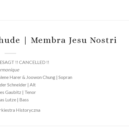
hude | Membra Jesu Nostri
GESAGT !! CANCELLED !!
armonique
ene Harer & Joowon Chung | Sopran
der Schneider | Alt
es Gaubitz | Tenor
as Lutze | Bass
Orkiestra Historyczna