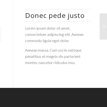
Donec pede justo
AB
Lorem ipsum dolor sit amet,
Hy
consectetuer adipiscing elit. Aenean
commodo ligula eget dolor.
Aenean massa. Cum sociis natoque
penatibus et magnis dis parturient
montes, nascetur ridiculus mus.