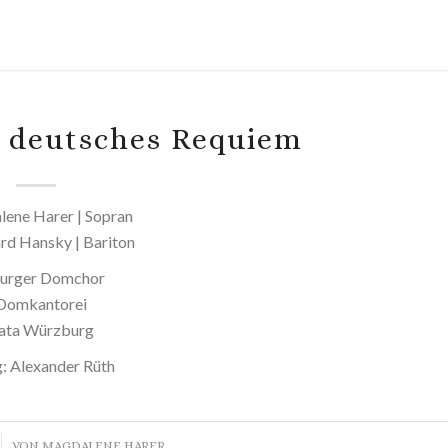
n deutsches Requiem
ene Harer | Sopran
rd Hansky | Bariton
urger Domchor
Domkantorei
ata Würzburg
g: Alexander Rüth
VON
MAGDALENE HARER