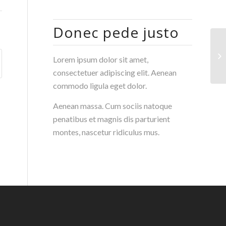
Donec pede justo
W.
Lorem ipsum dolor sit amet,
mo
consectetuer adipiscing elit. Aenean
commodo ligula eget dolor.
Aenean massa. Cum sociis natoque
penatibus et magnis dis parturient
montes, nascetur ridiculus mus.