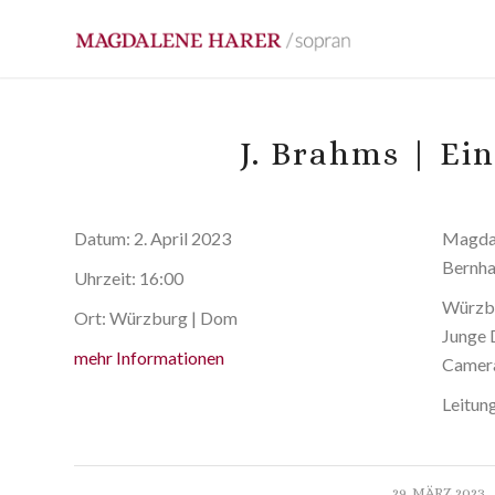
J. Brahms | Ei
Datum:
2. April 2023
Magdal
Bernha
Uhrzeit:
16:00
Würzb
Ort:
Würzburg | Dom
Junge 
mehr Informationen
Camer
Leitun
/
29. MÄRZ 2023