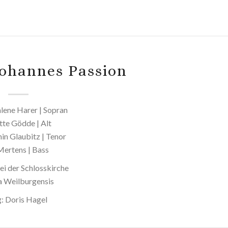
 Johannes Passion
ene Harer | Sopran
tte Gödde | Alt
in Glaubitz | Tenor
Mertens | Bass
ei der Schlosskirche
a Weilburgensis
g: Doris Hagel