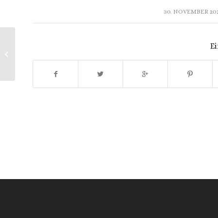
/
30. NOVEMBER 20
Ei
D. Buxtehude | Membra Jesu Nostri