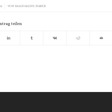
22
VON
MAGDALENE HARER
ntrag teilen