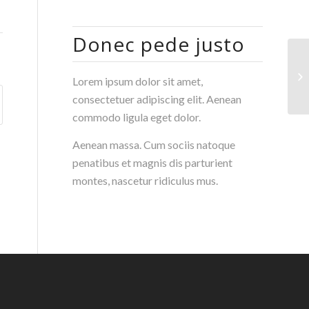
Donec pede justo
J.
Lorem ipsum dolor sit amet,
consectetuer adipiscing elit. Aenean
commodo ligula eget dolor.
Aenean massa. Cum sociis natoque
penatibus et magnis dis parturient
montes, nascetur ridiculus mus.