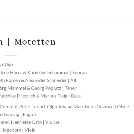
ch | Motetten
 Cölln
ene Harer & Karin Gyllenhammar | Sopran
eth Popien & Alexander Schneider | Alt
örg Mammel & Georg Poplutz | Tenor
atthias Friedrich & Markus Flaig | Bass
 Comploi, Peter Tabori, Olga Johana Marulanda Guzman | Oboe
d Lenzing | Fagott
arer, Henriette Otto | Violine
 Hagedorn | Viola