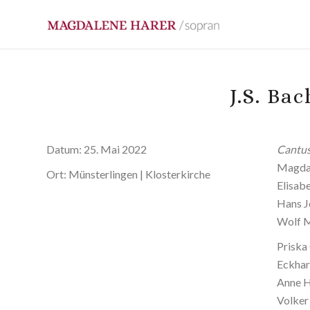
J.S. Ba
Datum:
25. Mai 2022
Cantus
Magdal
Ort:
Münsterlingen | Klosterkirche
Elisab
Hans J
Wolf M
Priska
Eckhar
Anne H
Volker