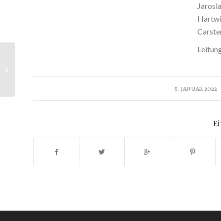
Jarosla
Hartwi
Carste
Leitun
J.S. Bach | Motetten
/
5. JANUAR 2022
Ei