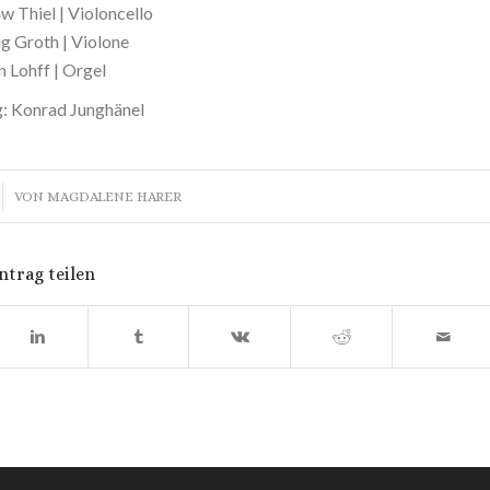
w Thiel | Violoncello
g Groth | Violone
n Lohff | Orgel
g: Konrad Junghänel
VON
MAGDALENE HARER
ntrag teilen