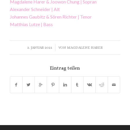
Magdalene Harer & Joowon Chung | Sopran
Alexander Schneider | Alt
Johannes Gaubitz & Sören Richter | Tenor
Matthias Lutze | Bass
/
2. JANUAR 2021
VON
MAGDALENE HARER
Eintrag teilen