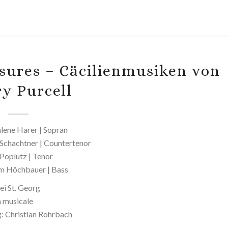
asures – Cäcilienmusiken von
y Purcell
ene Harer | Sopran
Schachtner | Countertenor
Poplutz | Tenor
m Höchbauer | Bass
ei St. Georg
a musicale
g: Christian Rohrbach