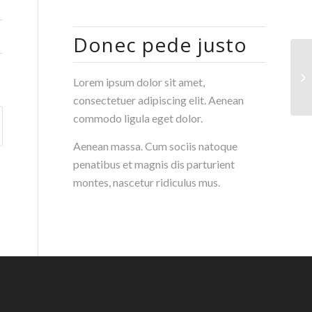
Donec pede justo
J.
Lorem ipsum dolor sit amet,
consectetuer adipiscing elit. Aenean
commodo ligula eget dolor.
Aenean massa. Cum sociis natoque
penatibus et magnis dis parturient
montes, nascetur ridiculus mus.