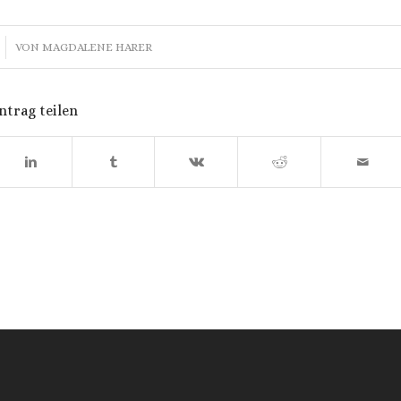
VON
MAGDALENE HARER
ntrag teilen