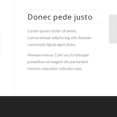
Donec pede justo
Al
Lorem ipsum dolor sit amet,
consectetuer adipiscing elit. Aenean
commodo ligula eget dolor.
Aenean massa. Cum sociis natoque
penatibus et magnis dis parturient
montes, nascetur ridiculus mus.