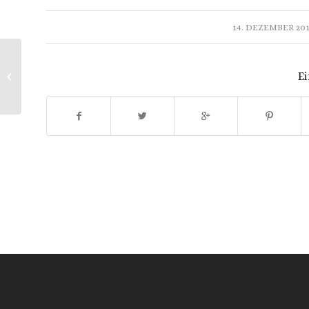
/
14. DEZEMBER 20
Ei
„Denn Dein Wort erquicket mich“