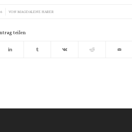
16
VON
MAGDALENE HARER
ntrag teilen