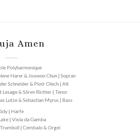
luja Amen
le Polyharmonique
ene Harer & Joowon Chun | Sopran
der Schneider & Piotr Olech | Alt
t Lesage & Sören Richter | Tenor
as Lutze & Sebastian Myrus | Bass
Ridy | Harfe
 Lake | Viola da Gamba
 Trumbull | Cembalo & Orgel